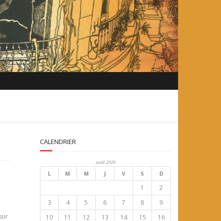
CALENDRIER
août 2026
L
M
M
J
V
S
D
1
2
3
4
5
6
7
8
9
sur
10
11
12
13
14
15
16