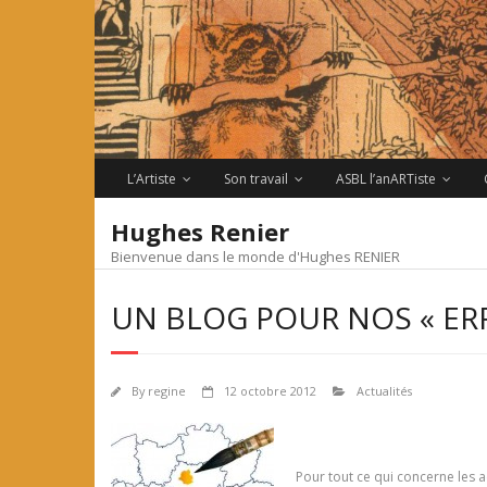
Skip
to
content
L’Artiste
Son travail
ASBL l’anARTiste
Hughes Renier
Bienvenue dans le monde d'Hughes RENIER
UN BLOG POUR NOS « ER
By
regine
12 octobre 2012
Actualités
Pour tout ce qui concerne les a