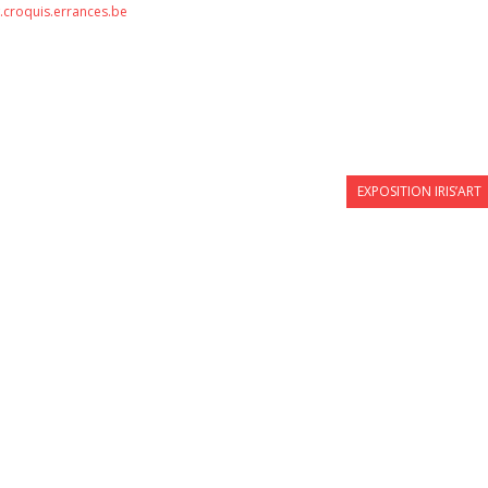
croquis.errances.be
EXPOSITION IRIS’ART