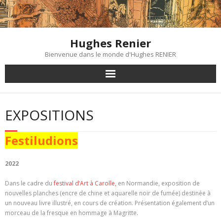
Skip
to
content
Hughes Renier
Bienvenue dans le monde d'Hughes RENIER
EXPOSITIONS
Festiludions
2022
Dans le cadre du
festival d’Art à Carolle,
en Normandie, exposition de
nouvelles planches (encre de chine et aquarelle noir de fumée) destinée à
un nouveau livre illustré, en cours de création. Présentation également d’un
morceau de la fresque en hommage à Magritte.