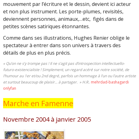
mouvement par l’écriture et le dessin, devient ici acteur
et non plus instrument. Les porte-plumes, revisités,
deviennent personnes, animaux,…etc, figés dans de
petites scènes satiriques étonnantes.
Comme dans ses illustrations, Hughes Renier oblige le
spectateur à entrer dans son univers à travers des
détails de plus en plus précis.
« Qu’on ne s’y trompe pas ! Il ne s’agit pas d’introspection intellectuello-
futuro-existencialiste ! Simplement, un regard acéré sur notre société, de
l’humour au 1er et/ou 2nd degré, parfois un hommage à l’un ou l’autre artiste
et surtout beaucoup de plaisir… à partager. » H.R.
.
mehrdad-bashagardi
onlyfan
Marche en Famenne
Novembre 2004 à janvier 2005