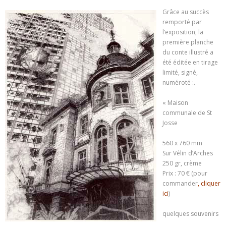
Grâce au succès
remporté par
l’exposition, la
première planche
du conte illustré a
été éditée en tirage
limité, signé,
numéroté :.
« Maison
communale de St
Josse
560 x 760 mm
Sur Vélin d’Arches
250 gr, crème
Prix : 70 € (pour
commander
,
cliquer
ici
)
quelques souvenirs