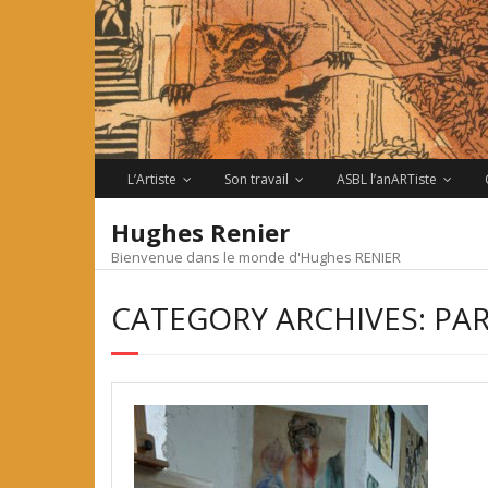
Skip
to
content
L’Artiste
Son travail
ASBL l’anARTiste
Hughes Renier
Bienvenue dans le monde d'Hughes RENIER
CATEGORY ARCHIVES: PA