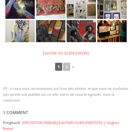
[SHOW AS SLIDESHOW]
1
2
►
PS : si vous vous reconnaissez sur l’une des photos et que vous ne souhaitez
pas qu’elle soit publiée sur ce site, merci de nous le signaler, nous la
retirerons
.
1 COMMENT
Pingback:
EXPOSITION ANNUELLE et PARCOURS d’ARTISTES | Hughes
Renier