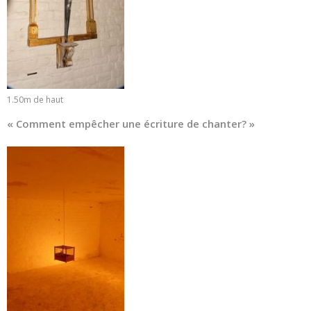
1.50m de haut
« Comment empêcher une écriture de chanter? »