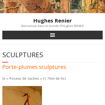
Skip
to
content
Hughes Renier
Bienvenue dans le monde d'Hughes RENIER
SCULPTURES
Porte-plumes sculptures
le « Poseur de taches » (1.70m de ht)