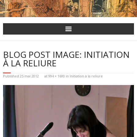
Skip
to
content
BLOG POST IMAGE: INITIATION
À LA RELIURE
Published
25 mai 2012
at
994 × 1600
in
Initiation à la reliure