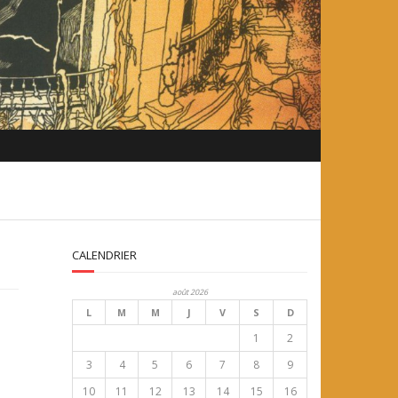
CALENDRIER
août 2026
L
M
M
J
V
S
D
1
2
3
4
5
6
7
8
9
10
11
12
13
14
15
16