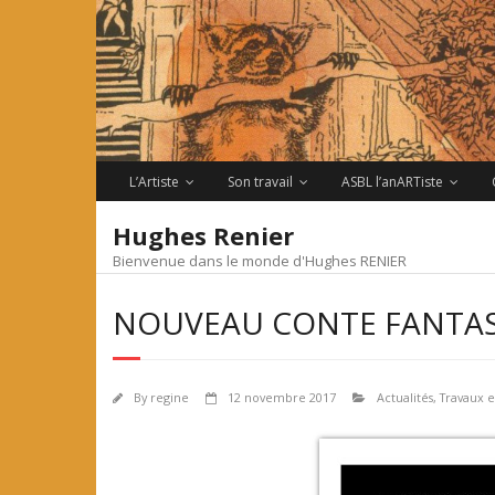
Skip
to
content
L’Artiste
Son travail
ASBL l’anARTiste
Hughes Renier
Bienvenue dans le monde d'Hughes RENIER
NOUVEAU CONTE FANTAST
By
regine
12 novembre 2017
Actualités
,
Travaux 