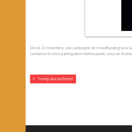
Dès le 22 novembre, une campagne de crowdfunding sera lan
confiance et votre participation enthousiaste, nous ne dout
Trump aux enchères!