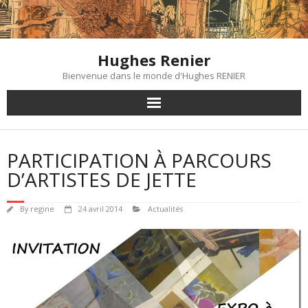
Skip
to
content
Hughes Renier
Bienvenue dans le monde d'Hughes RENIER
PARTICIPATION À PARCOURS
D’ARTISTES DE JETTE
By
regine
24 avril 2014
Actualités